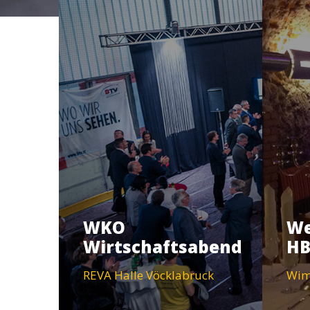
WKO
We
Wirtschaftsabend
HB
REVA Halle Vöcklabruck
Wim