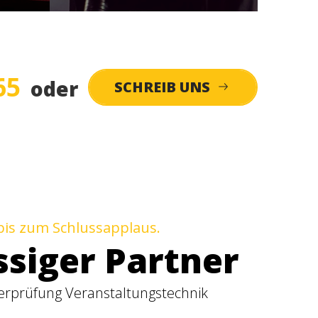
65
oder
SCHREIB UNS
bis zum Schlussapplaus.
ssiger Partner
terprüfung Veranstaltungstechnik